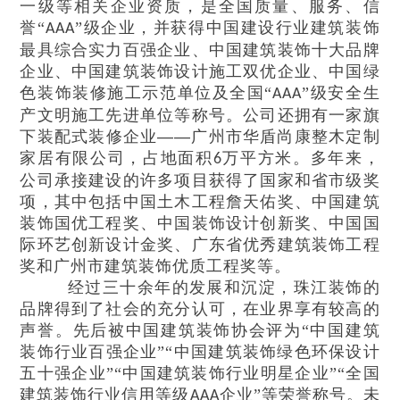
一级等相关企业资质，是全国质量、服务、信
誉“
”级企业，并获得中国建设行业建筑装饰
AAA
最具综合实力百强企业、中国建筑装饰十大品牌
企业、中国建筑装饰设计施工双优企业、中国绿
色装饰装修施工示范单位及全国“
”级安全生
AAA
产文明施工先进单位等称号。公司还拥有一家旗
下装配式装修企业
——
广州市华盾尚康整木定制
家居有限公司，占地面积
万平方米。多年来，
6
公司承接建设的许多项目获得了国家和省市级奖
项，其中包括中国土木工程詹天佑奖、中国建筑
装饰国优工程奖、中国装饰设计创新奖、中国国
际环艺创新设计金奖、广东省优秀建筑装饰工程
奖和广州市建筑装饰优质工程奖等。
经过三十余年的发展和沉淀，珠江装饰的
品牌得到了社会的充分认可，在业界享有较高的
声誉。先后被中国建筑装饰协会评为
“中国建筑
装饰行业百强企业”“中国建筑装饰绿色环保设计
五十强企业”“中国建筑装饰行业明星企业”“全国
建筑装饰行业信用等级
企业”等荣誉称号。未
AAA