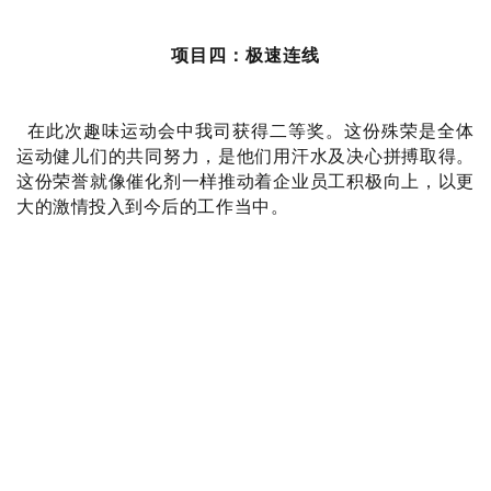
项目四
：极速连线
在此次趣味运动会中我司获得二等奖。
这份殊荣是全体
运动健儿们的共同努力，是他们用汗水及决心拼搏取得。
这份荣誉就像催化剂一样推动着企业员工积极向上，以更
大的激情投入到今后的工作当中。