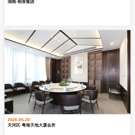
湖南·稻香集团
2026-05-20
天河区·粤海天地大厦会所