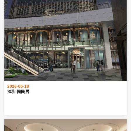
2026-05-18
深圳·陶陶居