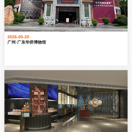
2026-05-20
广州·广东华侨博物馆