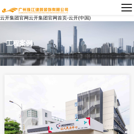
云开集团官网云开集团官网首页-云开(中国)
工程案例