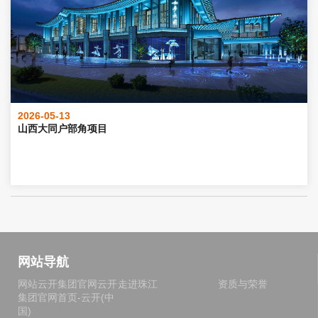
2026-05-13
山西大同户部角项目
网站导航
网站云开集团官网云开
走进珠江
资质与荣誉
集团官网首页-云开(中
国)