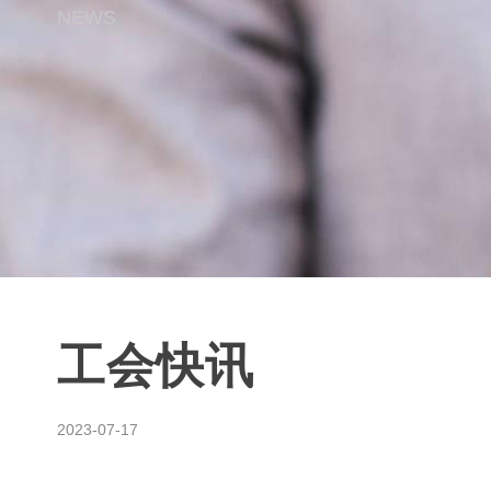
NEWS
工会快讯
2023-07-17