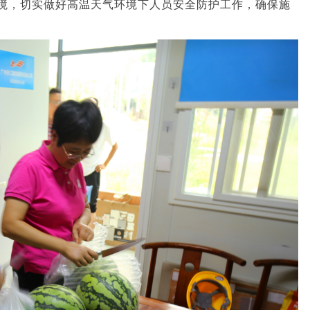
境，切实做好高温天气环境下人员安全防护工作，确保施