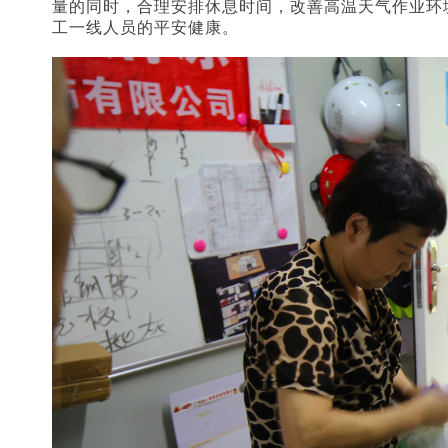
量的同时，合理安排休息时间，改善高温天气作业环
工一线人员的平安健康。