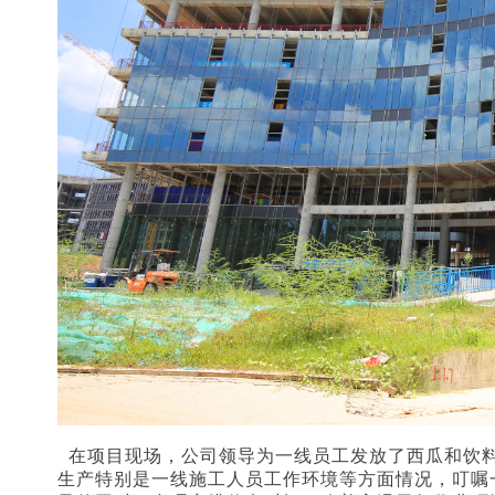
在项目现场，公司领导为一线员工发放了西瓜和饮料
生产特别是一线施工人员工作环境等方面情况，叮嘱