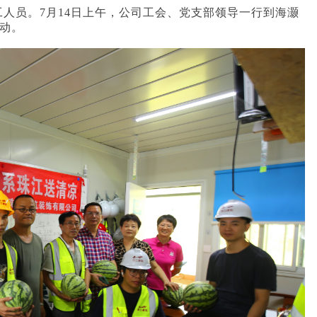
工人员。
7
月
14
日上午，公司
工会、党支部领导一行
到海灏
活动。