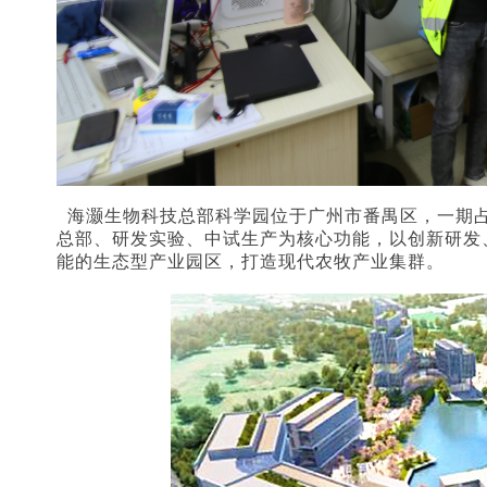
海灏生物科技总部科学园位于广州市番禺区，一期
总部、研发实验、中试生产为核心功能，以创新研发
能的生态型产业园区，打造现代农牧产业集群。