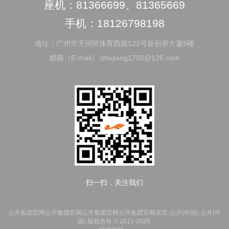
座机：81366699、81365669
手机：18126798198
地址：广州市天河区体育西路123号新创举大厦5楼
邮箱（E-mail）:zhujiang1702@126.com
扫一扫，关注我们
云开集团官网云开集团官网云开集团官网云开集团官网首页-云开(中国)-云开(中
国) 版权所有 © 2011-2026