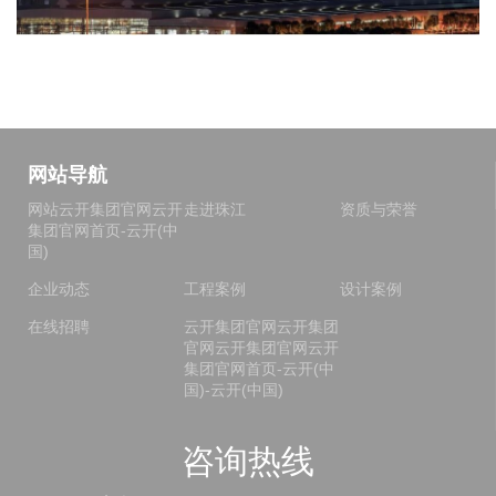
网站导航
网站云开集团官网云开
走进珠江
资质与荣誉
集团官网首页-云开(中
国)
企业动态
工程案例
设计案例
在线招聘
云开集团官网云开集团
官网云开集团官网云开
集团官网首页-云开(中
国)-云开(中国)
咨询热线