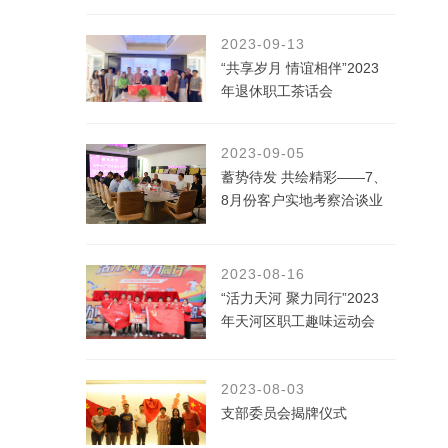
2023-09-13
“共享岁月 情谊相伴”2023
年退休职工茶话会
2023-09-05
蓄势待发 共绘精彩——7、
8月份客户实地考察洽谈业
务
2023-08-16
“活力天河 聚力同行”2023
年天河区职工趣味运动会
2023-08-03
支部委员会揭牌仪式