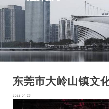
东莞市大岭山镇文
2022-04-26