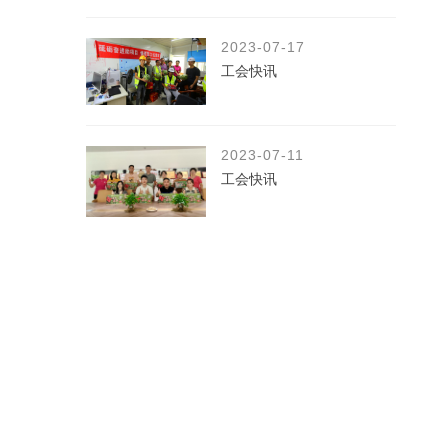
2023-07-17
工会快讯
2023-07-11
工会快讯