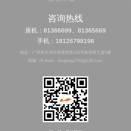
咨询热线
座机：81366699、81365669
手机：18126798198
地址：广州市天河区体育西路123号新创举大厦5楼
邮箱（E-mail）:zhujiang1702@126.com